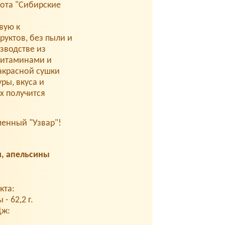
ота "Сибирские
вую к
уктов, без пыли и
зводстве из
витаминами и
акрасной сушки
ры, вкуса и
х получится
менный "Узвар"!
я, апельсины
кта:
 - 62,2 г.
Дж: