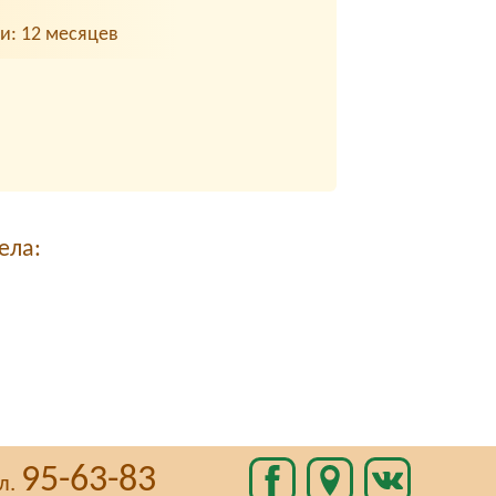
ти: 12 месяцев
ела:
95-63-83
л.