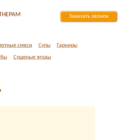
ТНЕРАМ
Заказать звонок
отные смеси
Супы
Гарниры
ибы
Сушеные ягоды
»