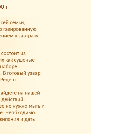
0 г
сей семьи,
ю газированную
нием к завтраку,
 состоит из
их как сушеные
 наборе
. В готовый узвар
 Рецепт
найдете на нашей
х действий:
 ее не нужно мыть и
де. Необходимо
 кипения и дать