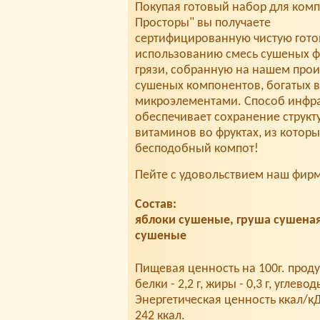
Покупая готовый набор для комп
Просторы" вы получаете
сертифицированную чистую гото
использованию смесь сушеных фр
грязи, собранную на нашем прои
сушеных компонентов, богатых 
микроэлементами. Способ инфр
обеспечивает сохранение структу
витаминов во фруктах, из которы
бесподобный компот!
Пейте с удовольствием наш фир
Состав:
яблоки сушеные, груша сушена
сушеные
Пищевая ценность на 100г. проду
белки - 2,2 г, жиры - 0,3 г, углеводы
Энергетическая ценность ккал/к
242 ккал.