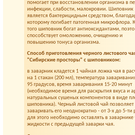
помогает при восстановлении организма в п
инфекции, слабости, малокровии. Шиповник
является бактерицидным средством, благода
которому погибает патогенная микрофлора. 
того шиповник богат антиоксидантами, поэт
способствует омоложению, очищению и
повышению тонуса организма.
Способ приготовления черного листового ча
"Сибирские просторы" с шиповником:
в заварник кладется 1 чайная ложка чая в рас
на 1 стакан (200 мл), температура заваривания
95 градусов, время заваривания 15-20 минут
(необходимое время для раскрытия вкуса и 
натуральных сушеных компонентов в виде п
шиповника). Черный листовой чай позволяет
заваривать его неоднократно - от 3-х до 5-ти 
для этого необходимо оставлять в заварнике 
жидкости с предыдущей заварки чая.