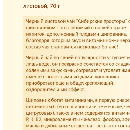
листовой, 70 г
Черный листовой чай "Сибирские просторы" 
шиповником - это любимый в нашей стране
напиток, дополненный плодами шиповника,
благодаря которым вкус и витаминно-минер
состав чая становится несколько богаче!
Черный чай по своей популярности уступает 
лишь воде, он прекрасно сочетается со сладк
солеными закусками, согревает и утоляет жаж
вместе с полезными ягодами шиповника
приобретает еще и общеукрепляющий
оздоровительный эффект.
Шиповник богат витаминами, в первую очере
витамином С (его в шиповнике не меньше, че
цитрусовых), также в нем содержатся витамин
Р, К, В2, микроэлементы - железо, фосфор, э
масла и дубильные вещества - весь этот сост