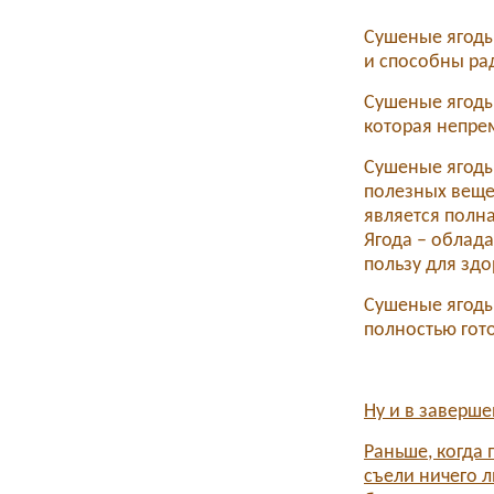
Сушеные ягоды
и способны ра
Сушеные ягоды
которая непре
Сушеные ягоды
полезных веще
является полна
Ягода – облада
пользу для здо
Сушеные ягоды
полностью гот
Ну и в заверше
Раньше, когда 
съели ничего л