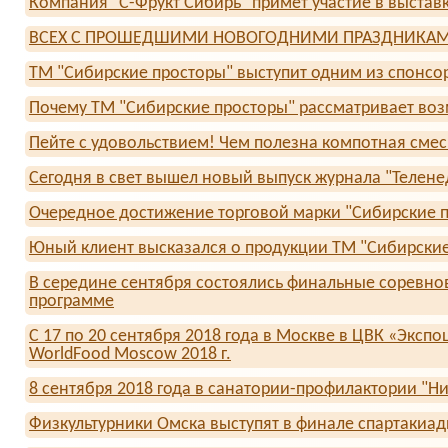
Компания "С-Фрукт Сибирь" примет участие в выстав
ВСЕХ С ПРОШЕДШИМИ НОВОГОДНИМИ ПРАЗДНИКАМ
ТМ "Сибирские просторы" выступит одним из спонсо
Почему ТМ "Сибирские просторы" рассматривает воз
Пейте с удовольствием! Чем полезна компотная смес
Сегодня в свет вышел новый выпуск журнала "Телене
Очередное достижение торговой марки "Сибирские 
Юный клиент высказался о продукции ТМ "Сибирски
В середине сентября состоялись финальные соревнов
программе
С 17 по 20 сентября 2018 года в Москве в ЦВК «Экс
WorldFood Moscow 2018 г.
8 сентября 2018 года в санатории-профилактории "Ни
Физкультурники Омска выступят в финале спартакиа