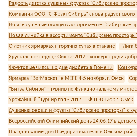
Радость детства сушеных фруктов "Сибирские просто
Компания ООО "С-Фрукт Сибирь" снова радует своих
Новые сушеные овощи в ассортименте "Сибирские п
Новая линейка в ассортименте "Сибирские просторы"
О летних ярмарках и горячих супах в стакане
"Лига 
Хрустальное сердце Омска-2017 - конкурс среди доб
Фруктовые чипсы на дне диабета в Тюмени
Конкурс
Ярмарка "ВегМаркет" в МЕГЕ 4-5 ноября, г. Омск
Сор
"Битва Сибири" - турнир по функциональному много
Урожайный "Турнир пап - 2017" | ФШ Юниор г. Омск
Сушеные овощи и фрукты "Сибирские просторы" в ку
Всероссийский Олимпийский день 24.06.17 в детски
Празднование дня Предпринимателя в Омском районе,